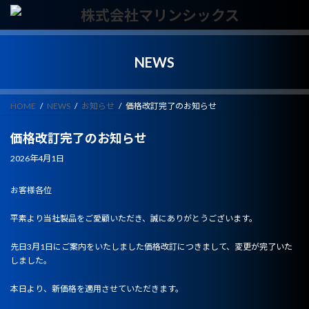
コ
ナ
ン
ビ
テ
ゲ
ン
ー
NEWS
ツ
シ
へ
ョ
ス
ン
キ
に
HOME
NEWS
お知らせ
価格改訂完了のお知らせ
ッ
移
プ
動
価格改訂完了のお知らせ
最
2026年4月1日
終
更
お客様各位
新
日
平素より当社製品をご愛顧いただき、誠にありがとうございます。
時
:
先日3月1日にご案内をいたしました価格改訂につきまして、変更が完了いた
しました。
本日より、新価格を適用させていただきます。